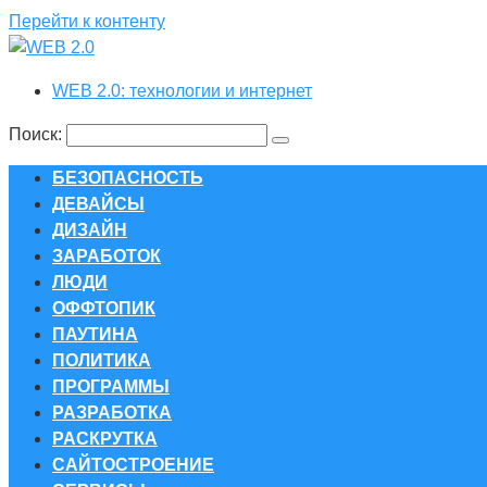
Перейти к контенту
WEB 2.0: технологии и интернет
Поиск:
БЕЗОПАСНОСТЬ
ДЕВАЙСЫ
ДИЗАЙН
ЗАРАБОТОК
ЛЮДИ
ОФФТОПИК
ПАУТИНА
ПОЛИТИКА
ПРОГРАММЫ
РАЗРАБОТКА
РАСКРУТКА
САЙТОСТРОЕНИЕ